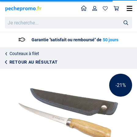
Home
Profil
Pan
Couteau Kinetic Nordic Fillet
Prix catalogue
Je
9.59
recherche...
11.99
Garantie "satisfait ou remboursé" de
50 jours
Couteaux à filet
RETOUR AU RÉSULTAT
-21%