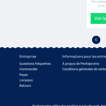
Prix catal
32.95
Voir l
Entreprise
Informations pour les entre
Questions fréquentes
À propos de Pechepromo
Commander
Conditions générales de vente
Payer
Livraison
Retours
Garantie
Contactez-nous
Pechepromo utilise des cookies sur le site web. No