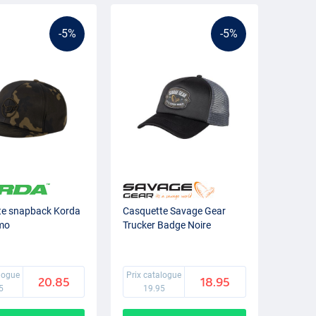
-5%
-5%
te snapback Korda
Casquette Savage Gear
mo
Trucker Badge Noire
alogue
Prix catalogue
20.85
18.95
5
19.95