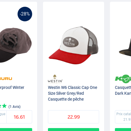
-28%
rproof Winter
Westin W6 Classic Cap One
Casquet
Size Silver Grey/Red
Dark Ka
Casquette de pêche
(1 Avis)
ogue
Prix cat
16.61
22.99
21.9