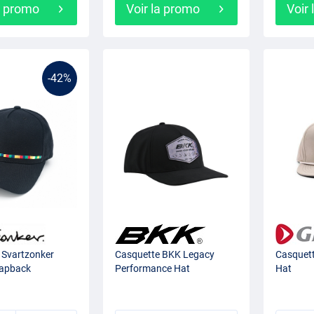
a promo
Voir la promo
Voir
-42%
 Svartzonker
Casquette BKK Legacy
Casquett
napback
Performance Hat
Hat