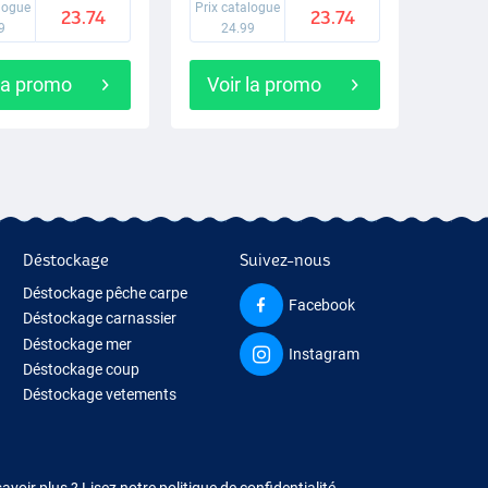
alogue
Prix catalogue
23.74
23.74
9
24.99
 la promo
Voir la promo
Déstockage
Suivez-nous
Déstockage pêche carpe
Facebook
Déstockage carnassier
Déstockage mer
Instagram
Déstockage coup
Déstockage vetements
savoir plus ?
Lisez notre politique de confidentialité.