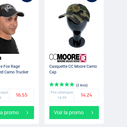
te Fox Rage
Casquette CC Moore Camo
ed Camo Trucker
Cap
(3 Avis)
alogue
Prix catalogue
16.55
14.24
9
14.99
 la promo
Voir la promo