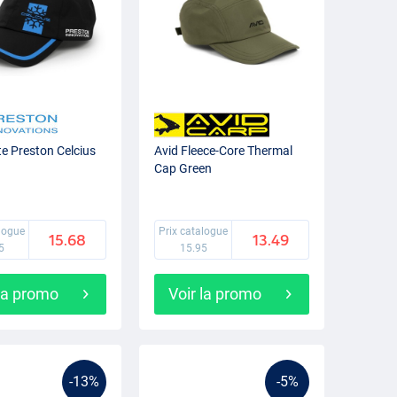
e Preston Celcius
Avid Fleece-Core Thermal
Cap Green
alogue
Prix catalogue
15.68
13.49
5
15.95
 la promo
Voir la promo
-13%
-5%