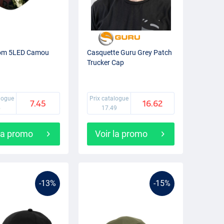
om 5LED Camou
Casquette Guru Grey Patch
Trucker Cap
alogue
Prix catalogue
7.45
16.62
5
17.49
 la promo
Voir la promo
-13%
-15%