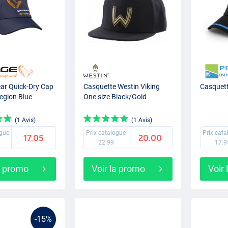
ar Quick-Dry Cap
Casquette Westin Viking
Casquett
egion Blue
One size Black/Gold
(1 Avis)
(1 Avis)
ogue
Prix catalogue
Prix cat
17.05
20.00
22.99
17.9
a promo
Voir la promo
Voir
-15%