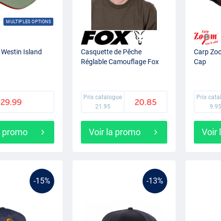
MULTIPLES OPTIONS
 Westin Island
Casquette de Pêche
Carp Zo
Réglable Camouflage Fox
Cap
Prix catalogue
Prix cat
29.99
20.85
21.95
9.9
a promo
Voir la promo
Voir
-15%
-13%