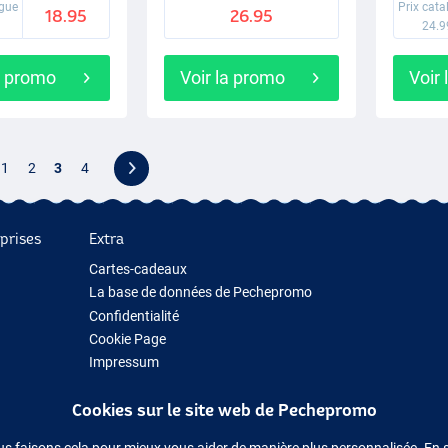
ogue
Prix cat
18.95
26.95
24.9
a promo
Voir la promo
Voir
1
2
3
4
prises
Extra
Cartes-cadeaux
La base de données de Pechepromo
Confidentialité
Cookie Page
Impressum
Cadeau de pêche
Cookies sur le site web de Pechepromo
Nouveau Matériel de Pêche
Matériel de pêche temporairement en rupture de stock
us faisons cela pour mieux vous aider de manière plus personnalisée. En 