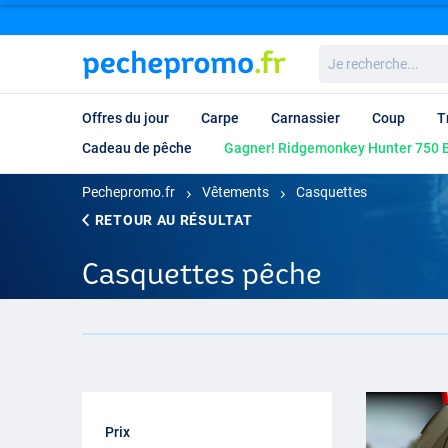
Je
recherche...
Offres du jour
Carpe
Carnassier
Coup
T
Cadeau de pêche
Gagner! Ridgemonkey Hunter 750 B
Pechepromo.fr
Vêtements
Casquettes
RETOUR AU RÉSULTAT
Casquettes pêche
Prix