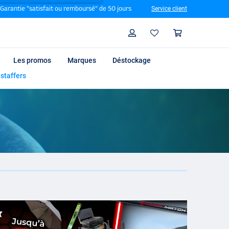
Garantie "satisfait ou remboursé" de 50 jours
Service client
Rechercher
Profil
Panier
Les promos
Marques
Déstockage
 staffers