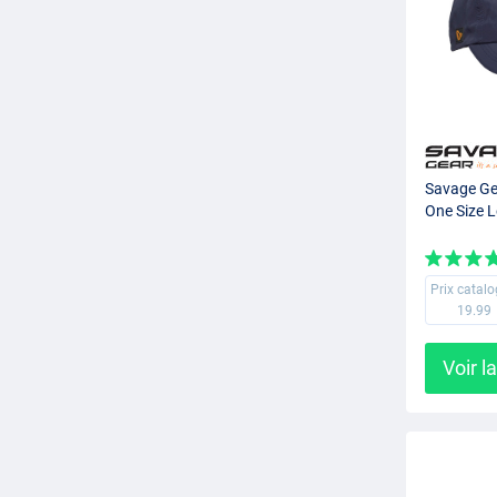
Savage Ge
One Size L
Prix catal
19.99
Voir l