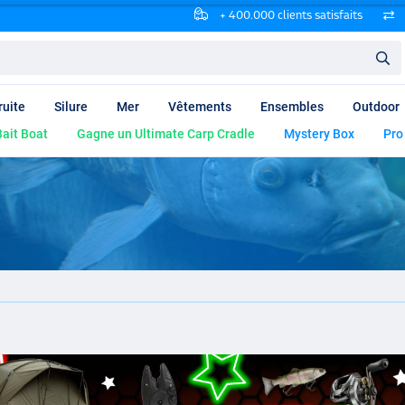
+ 400.000 clients satisfaits
ruite
Silure
Mer
Vêtements
Ensembles
Outdoor
ait Boat
Gagne un Ultimate Carp Cradle
Mystery Box
Pro