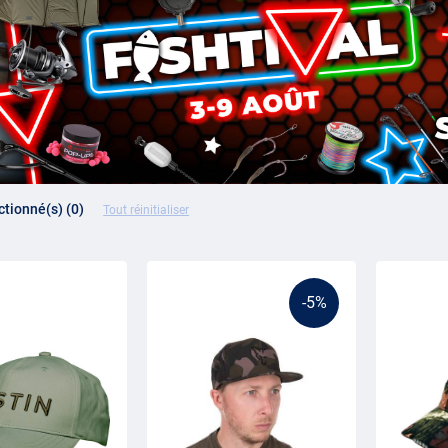
ectionné(s) (0)
Tout réinitialiser
-5%