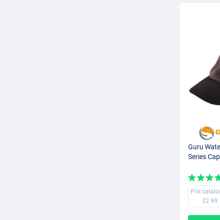
Guru Wate
Series Cap
Prix catal
22.99