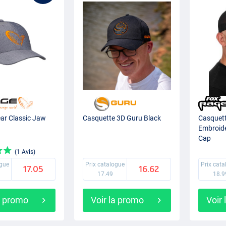
ar Classic Jaw
Casquette 3D Guru Black
Casquet
Embroid
Cap
(1 Avis)
ogue
Prix catalogue
Prix cat
17.05
16.62
17.49
18.9
a promo
Voir la promo
Voir