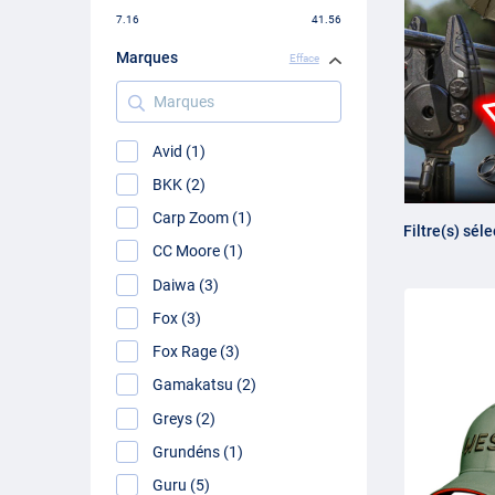
7.16
41.56
Marques
Efface
Marques
Avid (1)
BKK (2)
Carp Zoom (1)
Filtre(s) sél
CC Moore (1)
Daiwa (3)
Fox (3)
Fox Rage (3)
Gamakatsu (2)
Greys (2)
Grundéns (1)
Guru (5)