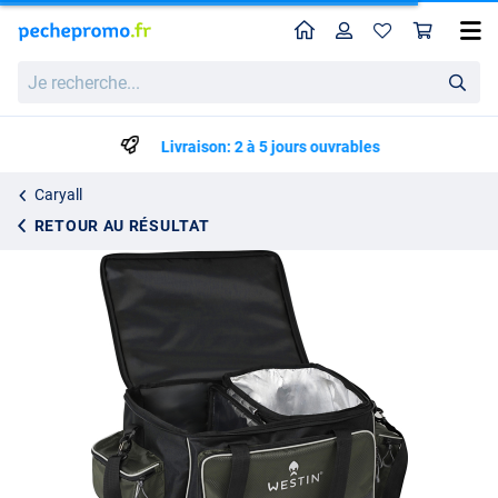
Home
Profil
Pan
Sac de transport et sac isotherme Westin W2 (avec boîte fraîche incluse)
Je
129.95
recherche...
Livraison: 2 à 5 jours ouvrables
Caryall
RETOUR AU RÉSULTAT