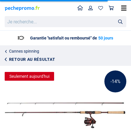
Home
Profil
Pan
Ensemble spinning Abu Garcia Tormentor2
Prix catalogue
Je
94.95
recherche...
109.99
Garantie "satisfait ou remboursé" de
50 jours
Cannes spinning
RETOUR AU RÉSULTAT
Seulement aujourd'hui
-14%