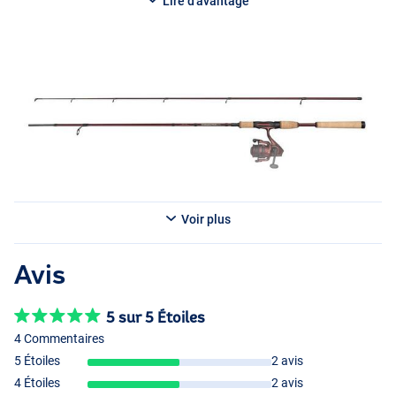
aventure de pêche !
Lire d'avantage
Vous avez le choix entre :
Abu Garcia Tormentor2 Spinning Combo 1.83m (3-14g)
- Longueur : 1.83m
- Poids au lancer : 3-14g
- Taille du moulinet : 1000
- Rapport de vitesse : 5.2:1
- Traction : 6.4lb|2.9kg
- Portée : 60cm
Abu Garcia Tormentor2 Spinning Combo 1.83m (10-30g)
Voir plus
- Longueur : 1.83m
- Poids au lancer : 10-30g
- Taille du moulinet : 2000
Avis
- Rapport de vitesse : 5.2:1
- Traction : 7lb|3.2kg
5 sur 5 Étoiles
- Portée : 64cm
4 Commentaires
Abu Garcia Tormentor2 Spinning Combo 2.13m (5-21g)
5 Étoiles
2 avis
- Longueur : 2.13m
4 Étoiles
2 avis
- Poids au lancer : 5-21g