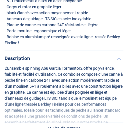
- 5+1 roulements à billes en acier inoxydable
- Corps et rotor en graphite léger
- blank élancé avec action moyennement rapide
- Anneaux de guidage
LTS
SIC
en acier inoxydable
- Plaque de canne en carbone 24T résistante et légère
- Porte-moulinet ergonomique et léger
- Bobine en aluminium pré-renseignée avec la ligne tressée Berkley
Fireline !
Description
L’Ensemble spinning Abu Garcia Tormentor2 offre polyvalence,
fiabilité et facilité d’utilisation. Ce combo se compose d’une canne à
pêche fine en carbone 24T avec une action modérément rapide et
d’un moulinet 5+1 à roulement à billes avec une construction légère
en graphite. La canne est équipée d’une poignée en liège et
d’anneaux de guidage
LTS
SIC
, tandis que le moulinet est équipé
d’une ligne tressée Berkley Fireline pour des performances
optimales. Idéale pour les techniques de pêche au lancer standard
et adaptée à une grande variété de conditions de pêche. Un
ensemble parfaitement équilibré, prêt pour votre prochaine