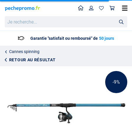
Home
Profil
Pan
Ensemble Canne Télescopique Puissante Mitchell Catch Pro II TE-Strong / FD 3.50m (80–150g)
Prix catalogue
Je
27.50
recherche...
29.99
Garantie "satisfait ou remboursé" de
50 jours
Cannes spinning
RETOUR AU RÉSULTAT
-9%