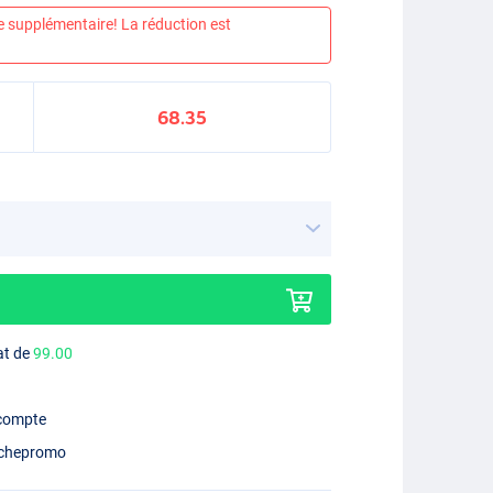
e supplémentaire! La réduction est
68.35
at de
99.00
 compte
chepromo