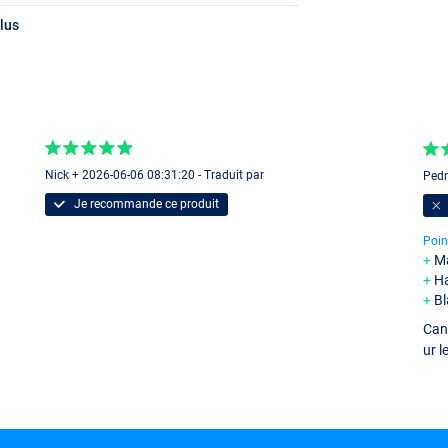
lus
9m 35-100g
Nick + 2026-06-06 08:31:20 - Traduit par
Pedr
Je recommande ce produit
9m 70-150g
Poin
Ma
Ha
Bl
Cann
ur l