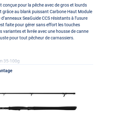
 conçue pour la pêche avec de gros et lourds
bat grâce au blank puissant Carbone Haut Module
ée d’anneaux SeaGuide
CCS
résistants à l’usure
st faite pour gérer sans effort les touches
rs variantes et livrée avec une housse de canne
buste pour tout pêcheur de carnassiers.
1m 35-100g
antage
3m 50-110g
3m 70-150g