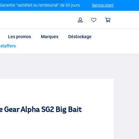
Garantie "satisfait ou remboursé" de 50 jours
Service client
Rechercher
Profil
Panier
Les promos
Marques
Déstockage
 staffers
 Gear Alpha SG2 Big Bait