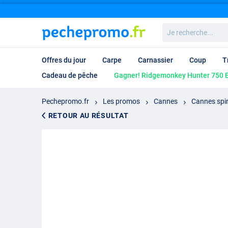
Je
recherche...
Offres du jour
Carpe
Carnassier
Coup
T
Cadeau de pêche
Gagner! Ridgemonkey Hunter 750 B
Pechepromo.fr
Les promos
Cannes
Cannes spi
RETOUR AU RÉSULTAT