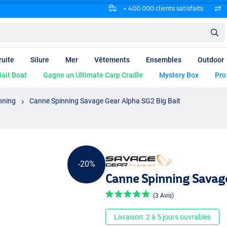
+ 400.000 clients satisfaits
ruite
Silure
Mer
Vêtements
Ensembles
Outdoor
ait Boat
Gagne un Ultimate Carp Cradle
Mystery Box
Pro
nning
Canne Spinning Savage Gear Alpha SG2 Big Bait
-20%
Canne Spinning Savage
(3 Avis)
Livraison: 2 à 5 jours ouvrables