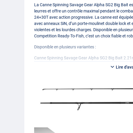
La Canne Spinning Savage Gear Alpha SG2 Big Bait est
leurres et offre un contrôle maximal pendant le com
24+30T avec action progressive. La canne est équip
avec anneaux SiN, d’un porte-moulinet double lock et e
violentes et les lourdes charges. Disponible en plusieu
Competition Ready-To-Fish, c’est un choix fiable et ro
Disponible en plusieurs variantes :
Canne Spinning Savage Gear Alpha SG2 Big Bait 2.2
- 2 brins
Lire d'av
- Longueur: 2.21m
- Puissance de lancer: 35-100g
- Longueur de transport: 116cm
Canne Spinning Savage Gear Alpha SG2 Big Bait 2.4
- 2 brins
- Longueur: 2.43m
- Puissance de lancer: 50-110g
- Longueur de transport: 127cm
Canne Spinning Savage Gear Alpha SG2 Big Bait 2.4