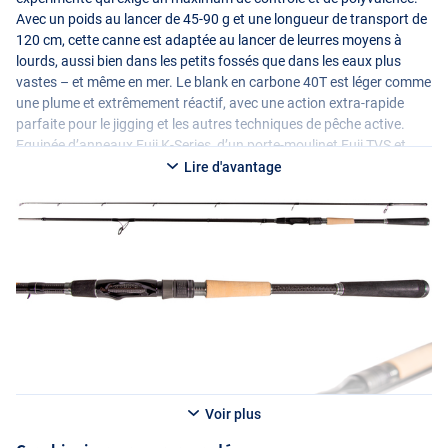
Avec un poids au lancer de 45-90 g et une longueur de transport de
120 cm, cette canne est adaptée au lancer de leurres moyens à
lourds, aussi bien dans les petits fossés que dans les eaux plus
vastes – et même en mer. Le blank en carbone 40T est léger comme
une plume et extrêmement réactif, avec une action extra-rapide
parfaite pour le jigging et les autres techniques de pêche active.
Equipée d’anneaux Fuji K-Series, d’un porte-moulinet Fuji
TVS
et
d’une poignée durable en liège/
EVA
, cette canne offre des
Lire d'avantage
performances optimales dans toutes les conditions. Idéale pour
pêcher une large gamme de leurres, cette canne est conçue pour
ceux qui ne veulent pas faire de compromis sur la qualité et les
sensations !
Voir plus