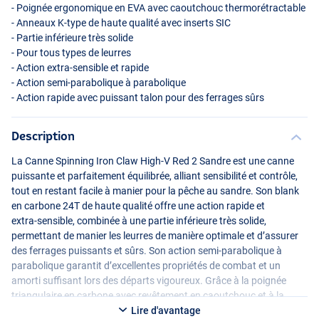
- Poignée ergonomique en
EVA
avec caoutchouc thermorétractable
- Anneaux K‑type de haute qualité avec inserts
SIC
- Partie inférieure très solide
- Pour tous types de leurres
- Action extra‑sensible et rapide
- Action semi‑parabolique à parabolique
- Action rapide avec puissant talon pour des ferrages sûrs
Description
La Canne Spinning Iron Claw High‑V Red 2 Sandre est une canne
puissante et parfaitement équilibrée, alliant sensibilité et contrôle,
tout en restant facile à manier pour la pêche au sandre. Son blank
en carbone 24T de haute qualité offre une action rapide et
extra‑sensible, combinée à une partie inférieure très solide,
permettant de manier les leurres de manière optimale et d’assurer
des ferrages puissants et sûrs. Son action semi‑parabolique à
parabolique garantit d’excellentes propriétés de combat et un
amorti suffisant lors des départs vigoureux. Grâce à la poignée
triangulaire en carbone avec revêtement en caoutchouc et à la
poignée ergonomique en
EVA
avec caoutchouc thermorétractable,
Lire d'avantage