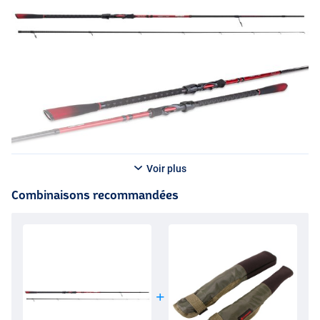
la canne offre confort et stabilité en main, même lors de longues
sessions. Équipée d’un porte‑moulinet
OVS
/
FCS
et d’anneaux
K‑type avec inserts
SIC
, cette canne convient à tous types de
leurres et constitue un choix fiable pour le pêcheur passionné de
carnassiers.
Voir plus
Combinaisons recommandées