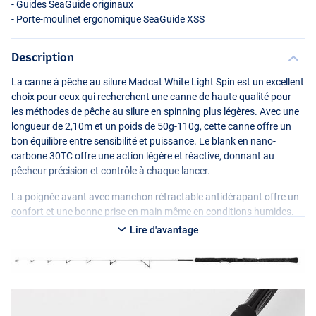
- Guides SeaGuide originaux
- Porte-moulinet ergonomique SeaGuide
XSS
Description
La canne à pêche au silure Madcat White Light Spin est un excellent
choix pour ceux qui recherchent une canne de haute qualité pour
les méthodes de pêche au silure en spinning plus légères. Avec une
longueur de 2,10m et un poids de 50g-110g, cette canne offre un
bon équilibre entre sensibilité et puissance. Le blank en nano-
carbone 30TC offre une action légère et réactive, donnant au
pêcheur précision et contrôle à chaque lancer.
La poignée avant avec manchon rétractable antidérapant offre un
confort et une bonne prise en main même en conditions humides.
Les anneaux SeaGuide d’origine réduisent les frottements et
Lire d'avantage
assurent une sortie de ligne en douceur pendant le lancer. Le porte-
moulinet ergonomique SeaGuide
XSS
maintient votre moulinet
fermement en place, même lors de lancers puissants. En résumé, la
canne Madcat White Light Spin Catfish est un choix polyvalent pour
les pêcheurs de silures qui apprécient la précision et la sensibilité
tout en utilisant des leurres plus légers.