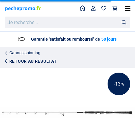
Home
Profil
Pan
Canne silure Madcat White Light Spin 2.10m (50-110g)
Prix catalogue
Je
131.05
recherche...
149.99
Garantie "satisfait ou remboursé" de
50 jours
Cannes spinning
RETOUR AU RÉSULTAT
-13%