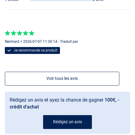
Reinhard + 2026-07-07 11:30:14 - Traduit par
Je recommande ce produit
Voir tous les avis
Rédigez un avis et ayez la chance de gagner
100€, -
crédit d'achat
Rédigez un avis
#5/6
#5/6