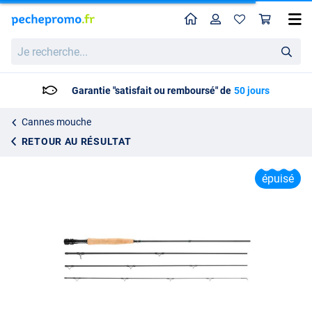
Home
Profil
Pan
Canne à Mouche Shakespeare Cedar Canyon Elite 9ft (4 Brins)
Je
Prix catalogue
55.95
recherche...
59.99
Garantie "satisfait ou remboursé" de
50 jours
Cannes mouche
RETOUR AU RÉSULTAT
épuisé