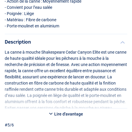
- Action de la canne : Moyennement rapide
- Convient pour l’eau salée
- Poignée : Liège
- Matériau : Fibre de carbone
- Porte-moulinet en aluminium
Description
La canne à mouche Shakespeare Cedar Canyon Elite est une canne
de haute qualité idéale pour les pêcheurs à la mouche à la
recherche de précision et de finesse. Avec une action moyennement
#5/6
rapide, la canne offre un excellent équilibre entre puissance et
flexibilité, assurant une expérience de lancer en douceur. La
construction en fibre de carbone de haute qualité et la finition
raffinée rendent cette canne très durable et adaptée aux conditions
d’eau salée. La poignée en liège de qualité et le porte-moulinet en
aluminium offrent à la fois confort et robustesse pendant la pêche.
Faites passer vos sessions de pêche à la mouche au niveau
supérieur avec la Cedar Canyon Elite !
Lire d'avantage
#5/6