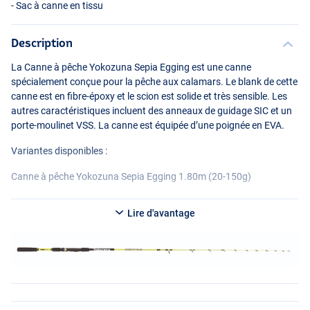
- Sac à canne en tissu
Description
La Canne à pêche Yokozuna Sepia Egging est une canne
spécialement conçue pour la pêche aux calamars. Le blank de cette
canne est en fibre-époxy et le scion est solide et très sensible. Les
autres caractéristiques incluent des anneaux de guidage
SIC
et un
porte-moulinet
VSS
. La canne est équipée d’une poignée en
EVA
.
Variantes disponibles :
Canne à pêche Yokozuna Sepia Egging 1.80m (20-150g)
- Longueur : 1.80m
Lire d'avantage
- Poids de la fonte : 20-150g
- Longueur de transport : 0.95m
- Poids : 149g
Canne à pêche Yokozuna Sepia Egging 2.10m (20-150g)
- Longueur : 2.10m