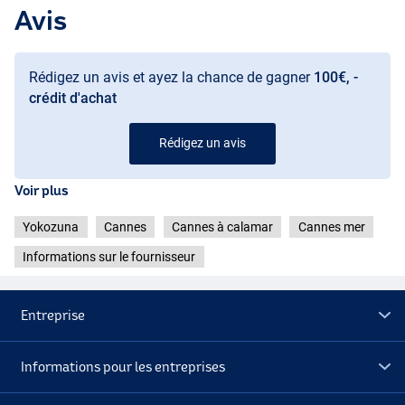
- Poids de la pièce : 20-150g
Avis
- Longueur de transport : 1.10m
- Poids : 160g
Rédigez un avis et ayez la chance de gagner
100€, -
crédit d'achat
Rédigez un avis
Voir plus
Yokozuna
Cannes
Cannes à calamar
Cannes mer
Informations sur le fournisseur
Entreprise
Informations pour les entreprises