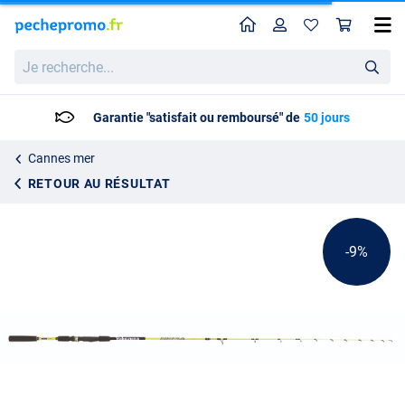
Home
Profil
Pan
Canne à pêche Yokozuna Sepia Egging
Prix catalogue
Je
22.95
recherche...
24.95
Garantie "satisfait ou remboursé" de
50 jours
Cannes mer
RETOUR AU RÉSULTAT
-9%