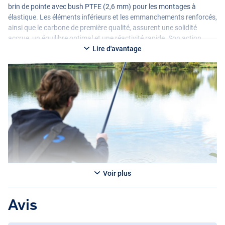
brin de pointe avec bush
PTFE
(2,6 mm) pour les montages à
élastique. Les éléments inférieurs et les emmanchements renforcés,
ainsi que le carbone de première qualité, assurent une solidité
accrue, un équilibre optimal et une réactivité rapide. Son action
homogène la rend parfaite pour les flotteurs légers, les longues
Lire d'avantage
lignes et le poisson blanc comme la brème et le gardon. Elle est
livrée avec une housse Solith Pole Sleeve pour un transport et un
stockage sécurisés.
Voir plus
Avis