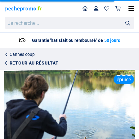
Home
Profil
Pan
Canne au Coup Cresta Centurion Comp Pro S440 Super Pack 11.5m
Je
769.95
recherche...
Garantie "satisfait ou remboursé" de
50 jours
Cannes coup
RETOUR AU RÉSULTAT
épuisé