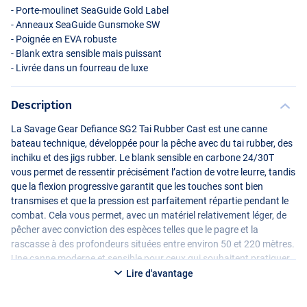
- Porte-moulinet SeaGuide Gold Label
- Anneaux SeaGuide Gunsmoke SW
- Poignée en
EVA
robuste
- Blank extra sensible mais puissant
- Livrée dans un fourreau de luxe
Description
La Savage Gear Defiance SG2 Tai Rubber Cast est une canne
bateau technique, développée pour la pêche avec du tai rubber, des
inchiku et des jigs rubber. Le blank sensible en carbone 24/30T
vous permet de ressentir précisément l’action de votre leurre, tandis
que la flexion progressive garantit que les touches sont bien
transmises et que la pression est parfaitement répartie pendant le
combat. Cela vous permet, avec un matériel relativement léger, de
pêcher avec conviction des espèces telles que le pagre et la
rascasse à des profondeurs situées entre environ 50 et 220 mètres.
Une canne moderne et sensible pour ceux qui souhaitent pratiquer
de manière ciblée le tai rubber et les techniques similaires.
Lire d'avantage