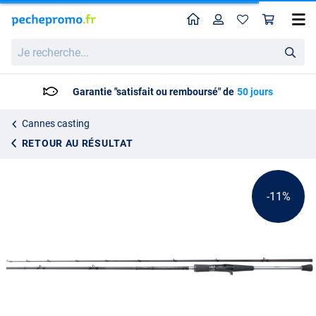
Home
Profil
Pan
Canne baitcast 2.20m Shimano Yasei Crankbait (8–24g)
Prix catalogue
Je
152.38
recherche...
169.95
Garantie "satisfait ou remboursé" de
50 jours
Cannes casting
RETOUR AU RÉSULTAT
-11%