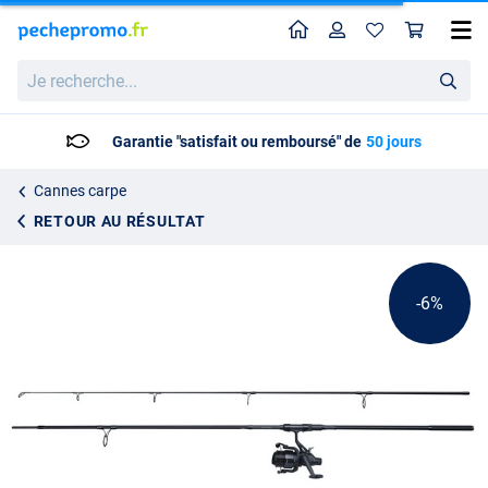
Home
Profil
Pan
JRC Defender Combo Carp Set 10ft (3lb)
Prix catalogue
Je
118.74
recherche...
124.99
Garantie "satisfait ou remboursé" de
50 jours
Cannes carpe
RETOUR AU RÉSULTAT
-6%