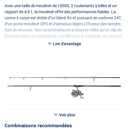
Avec une taille de moulinet de 10000, 2 roulements à billes et un
rapport de 4,9:1, le moulinet offre des performances fiables. La
canne à carpe est dotée d’un blank fin et puissant en carbone 24T,
d’un porte-moulinet
DPS
et d’anneaux légers
LTS
pour des lancers
tout en douceur. Des caractéristiques pratiques telles qu’un clip de
ligne en nylon, un système de roue libre sur le moulinet, un corps et
un rotor en graphite léger et un interrupteur marche/arrêt anti-
Lire d'avantage
retour complètent cet ensemble. La bobine en aluminium est pré-
enroulée avec un mono de 0,35 mm très résistant, ce qui rend ce
combo prêt à l’emploi immédiatement !
Voir plus
Combinaisons recommandées