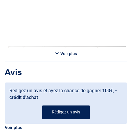
- Courbe de test : 2.75lb
- Longueur : 3.66m/12ft
- Longueur de transport : 187cm
- Poids : 325g
Canne à Carpe Shimano TX-2A 12ft (3.00lb)
- Courbe de test : 3.00lb
- Longueur : 3.66m/12ft
- Longueur de transport : 187cm
Voir plus
- Poids : 346g
Canne à pêche à la carpe Shimano TX-2A 12ft (3.25lb)
Avis
- Courbe de test : 3.25lb
- Longueur : 3.66m/12ft
- Longueur de transport : 187cm
Rédigez un avis et ayez la chance de gagner
100€, -
- Poids : 396g
crédit d'achat
Rédigez un avis
Voir plus