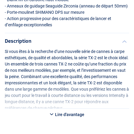
- Anneaux de guidage Seaguide Zirconia (anneau de départ 50mm)
- Porte-moulinet
SHIMANO
DPS
sur mesure
- Action progressive pour des caractéristiques de lancer et
d’enfilage exceptionnelles
Description
Si vous êtes à la recherche d’une nouvelle série de cannes à carpe
esthétiques, de qualité et abordables, la série TX-2 est le choix idéal.
Un ensemble de trois cannes TX-2 ne coûte qu’une fraction du prix
de nos meilleurs modèles, par exemple, et l’investissement en vaut
la peine. Combinant une excellente qualité, des performances
impressionnantes et un look élégant, la série TX-2 est disponible
dans une large gamme de modèles. Que vous préfériez les cannes à
jeu court pour le travail à courte distance ou les versions Intensity à
longue distance, il y a une canne TX-2 pour répondre aux
préférences de chaque pêcheur.
Lire d'avantage
Vous avez le choix entre :
Canne à Carpe Shimano TX-2A 12ft (2.75lb)