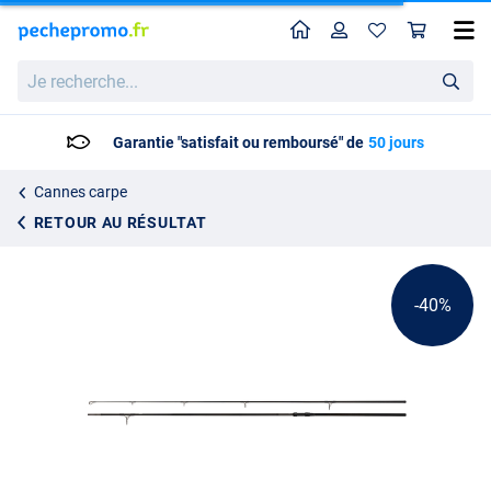
Home
Profil
Pan
Canne Carpe Shimano TX-2A Carp 12ft
Prix catalogue
Je
82.95
recherche...
137.95
Garantie "satisfait ou remboursé" de
50 jours
Cannes carpe
RETOUR AU RÉSULTAT
-40%