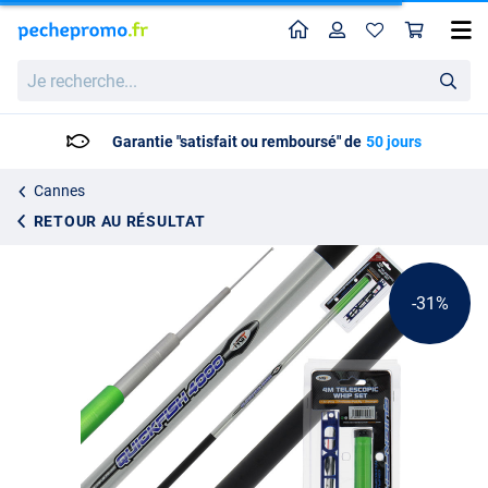
Home
Profil
Pan
NGT Quickfish Combo - Canne Fixe de 4 m, Bas de ligne & Dégorgeoir
Prix catalogue
Je
13.25
recherche...
18.95
Garantie "satisfait ou remboursé" de
50 jours
Cannes
RETOUR AU RÉSULTAT
-31%