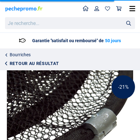
Home
Profil
Pan
Poids pour bourriche Zebco Trophy (200g)
Prix catalogue
Je
4.39
recherche...
5.49
Garantie "satisfait ou remboursé" de
50 jours
Bourriches
RETOUR AU RÉSULTAT
-21%