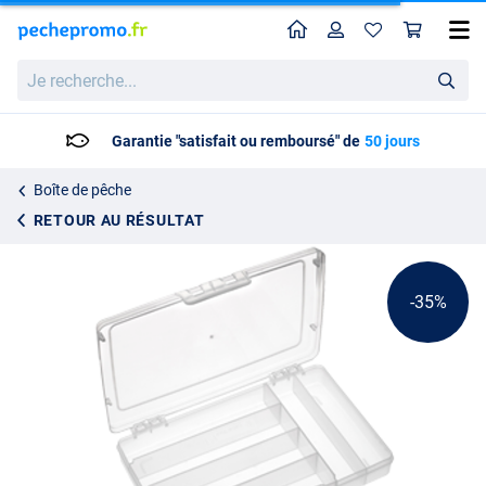
Home
Profil
Pan
Panaro 191 Boîte de pêche 245 x 165 x 40 mm
Prix catalogue
Je
5.19
recherche...
7.95
Garantie "satisfait ou remboursé" de
50 jours
Boîte de pêche
RETOUR AU RÉSULTAT
-35%