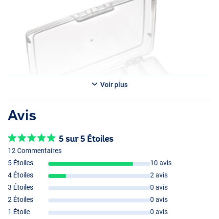
Voir plus
Avis
5 sur 5 Étoiles
12 Commentaires
7 Compartiments
5 Étoiles
10 avis
4 Étoiles
2 avis
3 Étoiles
0 avis
1 Compartiment
2 Étoiles
0 avis
1 Étoile
0 avis