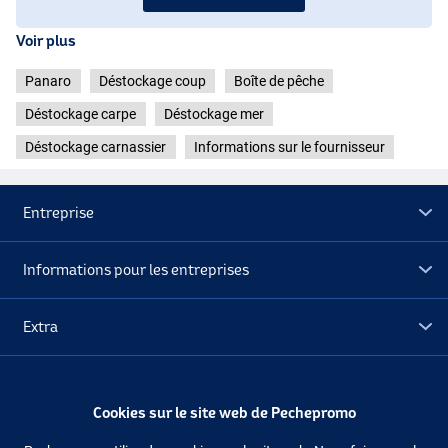
Voir plus
Panaro
Déstockage coup
Boîte de pêche
Déstockage carpe
Déstockage mer
Déstockage carnassier
Informations sur le fournisseur
Entreprise
Informations pour les entreprises
Extra
Déstockage
Cookies sur le site web de Pechepromo
12 Compartiments
Suivez-nous
Facebook
Instagram