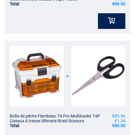
Total
€86.90
Boîte de pêche Flambeau T4 Pro Multiloader T4P
€85.56
Ciseaux à tresse Ultimate Braid Scissors
€1.34
Total
€86.90