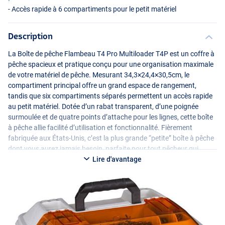
- Accès rapide à 6 compartiments pour le petit matériel
Description
La Boîte de pêche Flambeau T4 Pro Multiloader T4P est un coffre à
pêche spacieux et pratique conçu pour une organisation maximale
de votre matériel de pêche. Mesurant 34,3×24,4×30,5cm, le
compartiment principal offre un grand espace de rangement,
tandis que six compartiments séparés permettent un accès rapide
au petit matériel. Dotée d’un rabat transparent, d’une poignée
surmoulée et de quatre points d’attache pour les lignes, cette boîte
à pêche allie facilité d’utilisation et fonctionnalité. Fièrement
fabriquée aux États-Unis, c’est la plus grande “petite” boîte à pêche
dont vous aurez jamais besoin, parfaite pour tout pêcheur qui
apprécie la vue d’ensemble et l’efficacité !
Lire d'avantage