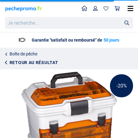
Home
Profil
Pan
Boîte de pêche Flambeau T4 Pro Multiloader T4P
Prix catalogue
Je
85.56
recherche...
106.95
Garantie "satisfait ou remboursé" de
50 jours
Boîte de pêche
RETOUR AU RÉSULTAT
-20%