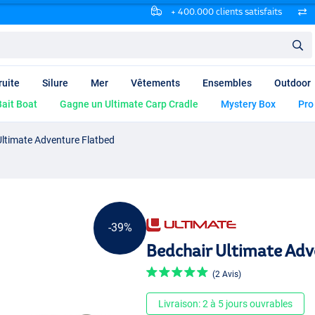
+ 400.000 clients satisfaits
ruite
Silure
Mer
Vêtements
Ensembles
Outdoor
ait Boat
Gagne un Ultimate Carp Cradle
Mystery Box
Pro
Ultimate Adventure Flatbed
-39%
Bedchair Ultimate Adv
(2 Avis)
Livraison: 2 à 5 jours ouvrables