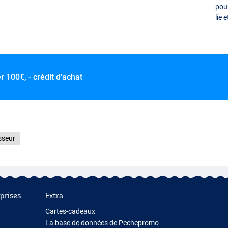
pour
lie 
er
100€, - crédit d'achat
sseur
prises
Extra
Cartes-cadeaux
La base de données de Pechepromo