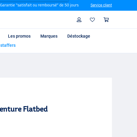
Garantie "satisfait ou remboursé" de 50 jours
Service client
Rechercher
Profil
Panier
Les promos
Marques
Déstockage
 staffers
enture Flatbed