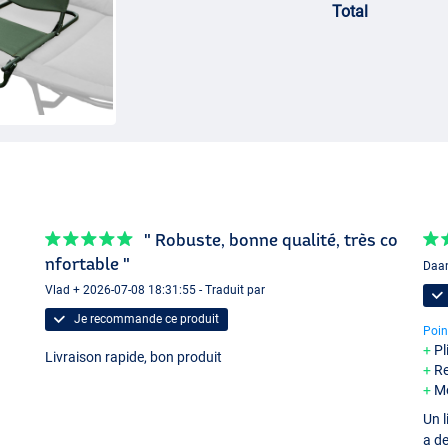
Total
" Robuste, bonne qualité, très co
nfortable "
Daan
Vlad + 2026-07-08 18:31:55 - Traduit par
Je recommande ce produit
Poin
Pl
Livraison rapide, bon produit
Re
Me
Un l
a de