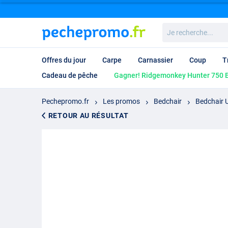
Je
recherche...
Offres du jour
Carpe
Carnassier
Coup
T
Cadeau de pêche
Gagner! Ridgemonkey Hunter 750 B
Pechepromo.fr
Les promos
Bedchair
Bedchair 
RETOUR AU RÉSULTAT