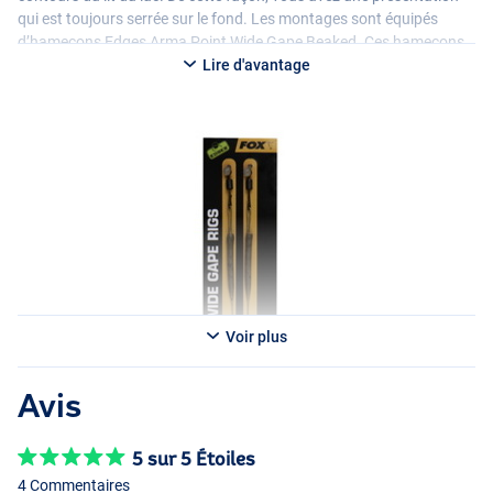
qui est toujours serrée sur le fond. Les montages sont équipés
d’hameçons Edges Arma Point Wide Gape Beaked. Ces hameçons
ont une courbure plus large que les autres types d’hameçons, ce qui
Lire d'avantage
leur permet de saisir facilement la viande et d’assurer une bonne
prise. L’hameçon est terminé par un Camo Short Line Aligna pour
un retournement parfait après la prise de l’appât. Enfin, l’ensemble
est livré avec des butées d’extension de cheveux gratuites, de sorte
que, quelle que soit la taille de votre appât, vous pouvez toujours le
réussir !
Voir plus
Avis
5 sur 5 Étoiles
4 Commentaires