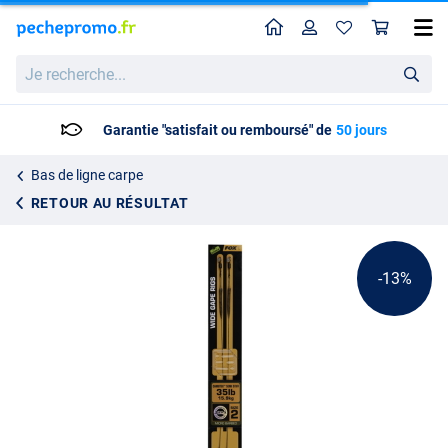
Home
Profil
Pan
Montages Fox Edges Wide Gape Camotex Semi Stiff Rig
Prix catalogue
Je
5.22
recherche...
5.99
Garantie "satisfait ou remboursé" de
50 jours
Bas de ligne carpe
RETOUR AU RÉSULTAT
-13%