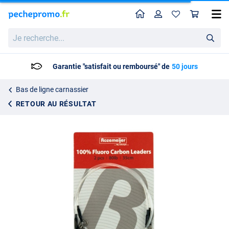
Home
Profil
Pan
Bas de Ligne Rozemeijer 100 % Fluorocarbone 35cm (2 Pièces)
Je
4.95
recherche...
50 jours
Livraison: 2 à 5 jours ouvrabl
Bas de ligne carnassier
RETOUR AU RÉSULTAT