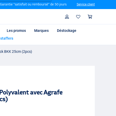
Garantie "satisfait ou remboursé" de 50 jours
Service client
Rechercher
Profil
Panier
Les promos
Marques
Déstockage
 staffers
lock BKK 25cm (2pcs)
 Polyvalent avec Agrafe
cs)