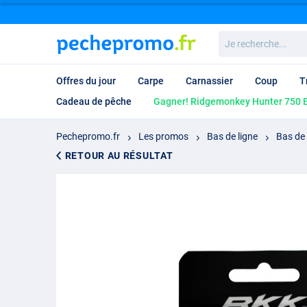
Je
recherche...
Offres du jour
Carpe
Carnassier
Coup
T
Cadeau de pêche
Gagner! Ridgemonkey Hunter 750 B
Pechepromo.fr
Les promos
Bas de ligne
Bas de 
RETOUR AU RÉSULTAT