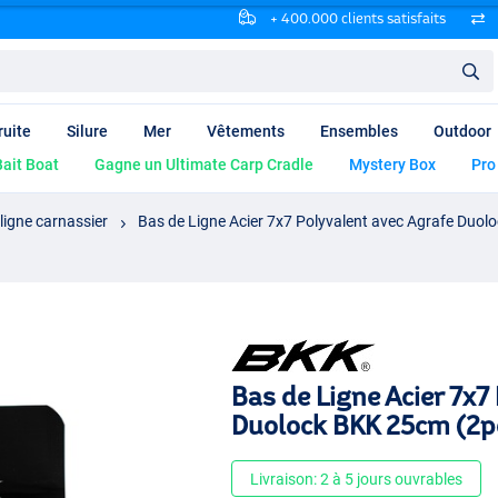
+ 400.000 clients satisfaits
ruite
Silure
Mer
Vêtements
Ensembles
Outdoor
ait Boat
Gagne un Ultimate Carp Cradle
Mystery Box
Pro
ligne carnassier
Bas de Ligne Acier 7x7 Polyvalent avec Agrafe Duo
Bas de Ligne Acier 7x7
Duolock BKK 25cm (2p
Livraison: 2 à 5 jours ouvrables