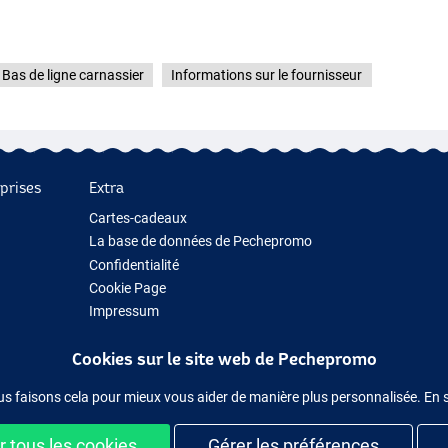
Bas de ligne carnassier
Informations sur le fournisseur
prises
Extra
Cartes-cadeaux
La base de données de Pechepromo
Confidentialité
Cookie Page
Impressum
Cadeau de pêche
Cookies sur le site web de Pechepromo
Nouveau Matériel de Pêche
Matériel de pêche temporairement en rupture de stock
us faisons cela pour mieux vous aider de manière plus personnalisée. En 
 tous les cookies
Gérer les préférences