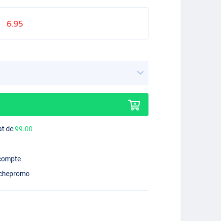
6.95
at de
99.00
 compte
chepromo