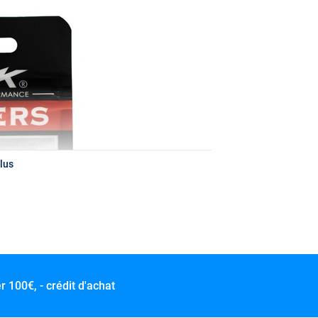
lus
er
100€, - crédit d'achat