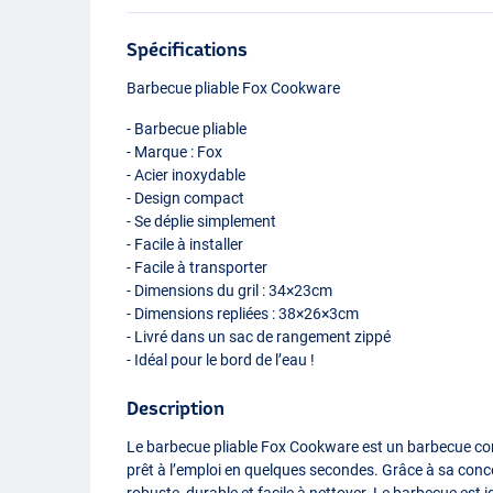
Spécifications
Barbecue pliable Fox Cookware
- Barbecue pliable
- Marque : Fox
- Acier inoxydable
- Design compact
- Se déplie simplement
- Facile à installer
- Facile à transporter
- Dimensions du gril : 34×23cm
- Dimensions repliées : 38×26×3cm
- Livré dans un sac de rangement zippé
- Idéal pour le bord de l’eau !
Description
Le barbecue pliable Fox Cookware est un barbecue comp
prêt à l’emploi en quelques secondes. Grâce à sa concep
robuste, durable et facile à nettoyer. Le barbecue est 