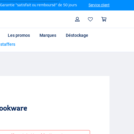
Garantie "satisfait ou remboursé" de 50 jours
Service client
Rechercher
Profil
Panier
Les promos
Marques
Déstockage
 staffers
Cookware