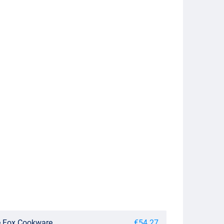
e Fox Cookware
€54.27