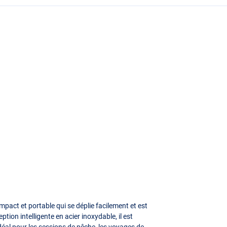
act et portable qui se déplie facilement et est
tion intelligente en acier inoxydable, il est
idéal pour les sessions de pêche, les voyages de