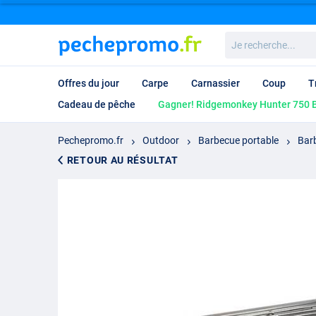
Je
recherche...
Offres du jour
Carpe
Carnassier
Coup
T
Cadeau de pêche
Gagner! Ridgemonkey Hunter 750 B
Pechepromo.fr
Outdoor
Barbecue portable
Bar
RETOUR AU RÉSULTAT