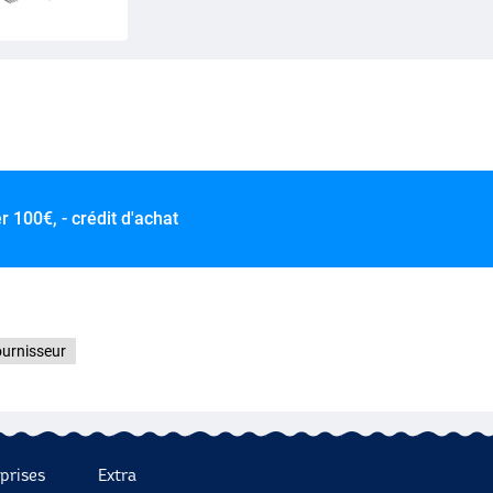
er
100€, - crédit d'achat
ournisseur
prises
Extra