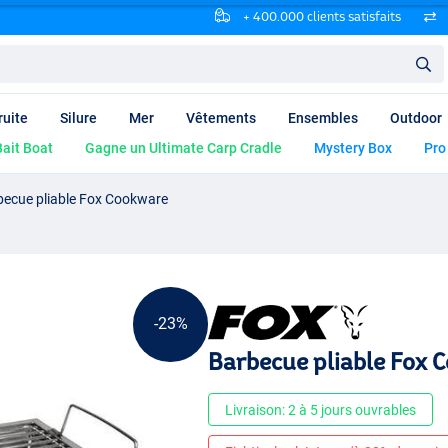
+ 400.000 clients satisfaits
ruite
Silure
Mer
Vêtements
Ensembles
Outdoor
ait Boat
Gagne un Ultimate Carp Cradle
Mystery Box
Pro
becue pliable Fox Cookware
-23%
Barbecue pliable Fox 
Livraison: 2 à 5 jours ouvrables