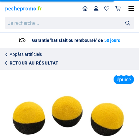
Home
Profil
Pan
PB Products Zig Boilie Yellow/Black Appâts Imitation 12 mm (6 Pièces)
Je
4.95
recherche...
Garantie "satisfait ou remboursé" de
50 jours
Appâts artificiels
RETOUR AU RÉSULTAT
épuisé