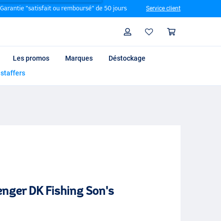
Garantie "satisfait ou remboursé" de 50 jours
Service client
Rechercher
Profil
Panier
Les promos
Marques
Déstockage
 staffers
nger DK Fishing Son's