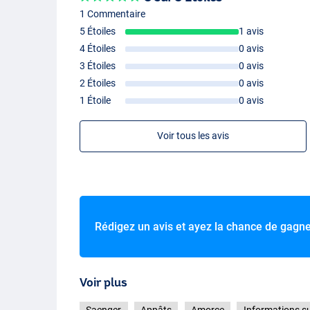
1 Commentaire
5 Étoiles
1 avis
4 Étoiles
0 avis
3 Étoiles
0 avis
2 Étoiles
0 avis
1 Étoile
0 avis
Voir tous les avis
Rédigez un avis et ayez la chance de gagn
Voir plus
Saenger
Appâts
Amorce
Informations su