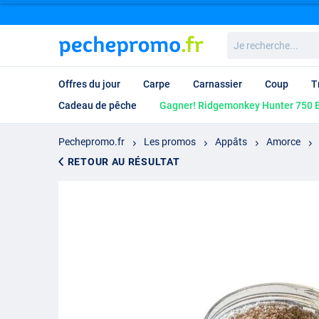
Je
recherche...
Offres du jour
Carpe
Carnassier
Coup
T
Cadeau de pêche
Gagner! Ridgemonkey Hunter 750 B
Pechepromo.fr
Les promos
Appâts
Amorce
RETOUR AU RÉSULTAT