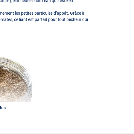
ture gélatineuse sous l’eau qui reste en
mement les petites particules d’appât. Grâce à
mates, ce liant est parfait pour tout pêcheur qui
lus