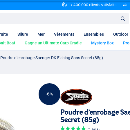
+ 400.000 clients satisfaits
ruite
Silure
Mer
Vêtements
Ensembles
Outdoor
ait Boat
Gagne un Ultimate Carp Cradle
Mystery Box
Pro
Poudre d’enrobage Saenger DK Fishing Son's Secret (85g)
-6%
Poudre d’enrobage Sae
Secret (85g)
(1 Avis)