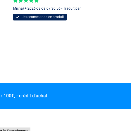
Michał + 2026-03-09 07:30:56 - Traduit par
Je recommande ce produit
er
100€, - crédit d'achat
r le fournisseur