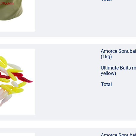
Amorce Sonubait
(1kg)
Ultimate Baits m
yellow)
Total
Amorce Sonubait