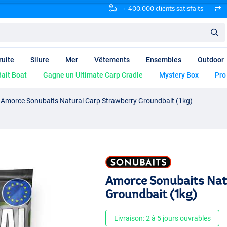
+ 400.000 clients satisfaits
ruite
Silure
Mer
Vêtements
Ensembles
Outdoor
ait Boat
Gagne un Ultimate Carp Cradle
Mystery Box
Pro
Amorce Sonubaits Natural Carp Strawberry Groundbait (1kg)
Amorce Sonubaits Nat
Groundbait (1kg)
Livraison: 2 à 5 jours ouvrables