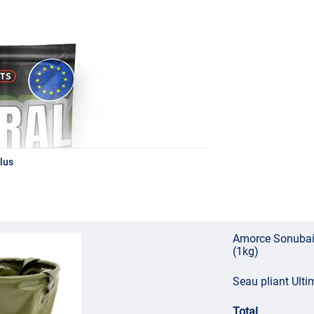
lus
Amorce Sonubait
(1kg)
Seau pliant Ult
Total