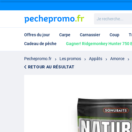
Je
recherche...
Offres du jour
Carpe
Carnassier
Coup
T
Cadeau de pêche
Gagner! Ridgemonkey Hunter 750 B
Pechepromo.fr
Les promos
Appâts
Amorce
RETOUR AU RÉSULTAT