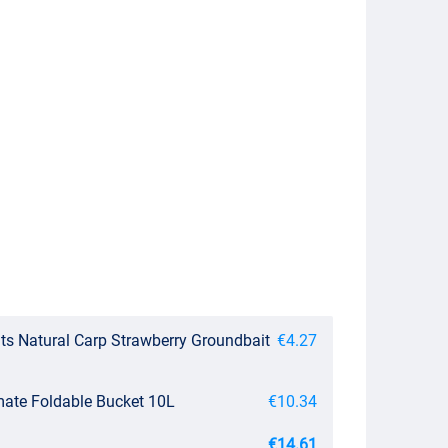
s Natural Carp Strawberry Groundbait
€4.27
imate Foldable Bucket 10L
€10.34
€14.61