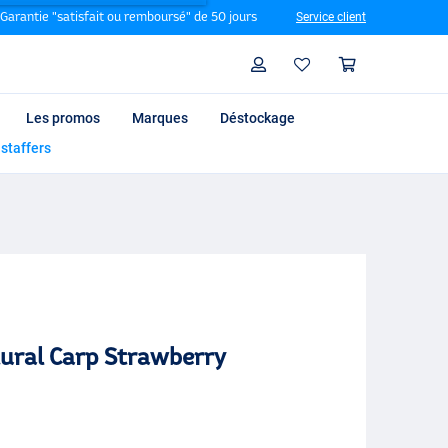
Garantie "satisfait ou remboursé" de 50 jours
Service client
Rechercher
Profil
Panier
Les promos
Marques
Déstockage
 staffers
ural Carp Strawberry