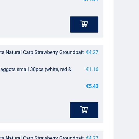
s Natural Carp Strawberry Groundbait
€4.27
aggots small 30pcs (white, red &
€1.16
€5.43
s Natural Carp Strawberry Groundbait
€4.27