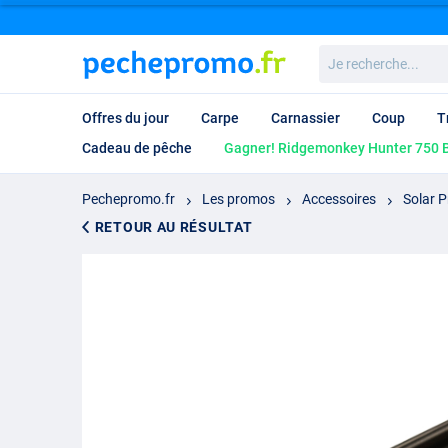
Je
recherche...
Offres du jour
Carpe
Carnassier
Coup
T
Cadeau de pêche
Gagner! Ridgemonkey Hunter 750 B
Pechepromo.fr
Les promos
Accessoires
Solar P
RETOUR AU RÉSULTAT