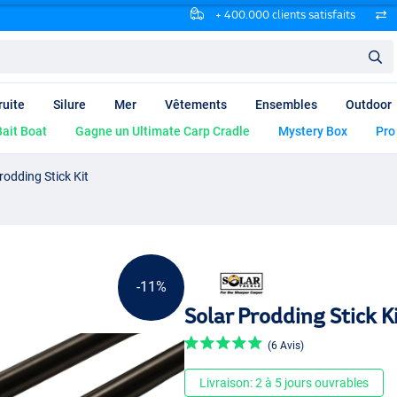
+ 400.000 clients satisfaits
ruite
Silure
Mer
Vêtements
Ensembles
Outdoor
ait Boat
Gagne un Ultimate Carp Cradle
Mystery Box
Pro
rodding Stick Kit
-11%
Solar Prodding Stick K
(6 Avis)
Livraison: 2 à 5 jours ouvrables