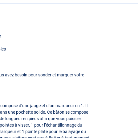
r
ples
ous avez besoin pour sonder et marquer votre
 composé d’une jauge et d’un marqueur en 1. Il
é dans une pochette solide. Ce bâton se compose
 de longueur en pieds afin que vous puissiez
pointes à visser, 1 pour l’échantillonnage du
marqueur et 1 pointe plate pour le balayage du
r que le bâton continue à flotter à tout moment.