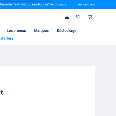
Garantie "satisfait ou remboursé" de 50 jours
Service client
Rechercher
Profil
Panier
Les promos
Marques
Déstockage
 staffers
it