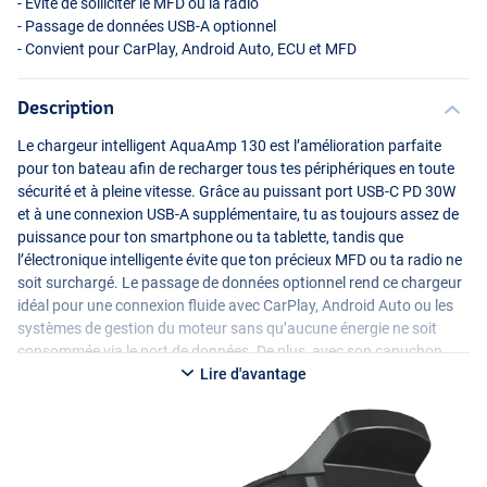
- Évite de solliciter le
MFD
ou la radio
- Passage de données
USB
-A optionnel
- Convient pour CarPlay, Android Auto,
ECU
et
MFD
Description
Le chargeur intelligent AquaAmp 130 est l’amélioration parfaite
pour ton bateau afin de recharger tous tes périphériques en toute
sécurité et à pleine vitesse. Grâce au puissant port
USB
-C PD 30W
et à une connexion
USB
-A supplémentaire, tu as toujours assez de
puissance pour ton smartphone ou ta tablette, tandis que
l’électronique intelligente évite que ton précieux
MFD
ou ta radio ne
soit surchargé. Le passage de données optionnel rend ce chargeur
idéal pour une connexion fluide avec CarPlay, Android Auto ou les
systèmes de gestion du moteur sans qu’aucune énergie ne soit
consommée via le port de données. De plus, avec son capuchon
robuste à ressort et son verrouillage magnétique pratique, le
Lire d'avantage
chargeur reste protégé des éléments, ce qui te permet de toujours
faire confiance à ton électronique, même dans des conditions
difficiles.