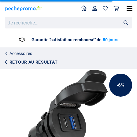
Home
Profil
Pan
Chargeur intelligent AquaAmp 130 USB C/A 10-24VDC 30/6W
Prix catalogue
Je
56.95
recherche...
59.95
Garantie "satisfait ou remboursé" de
50 jours
Accessoires
RETOUR AU RÉSULTAT
-6%