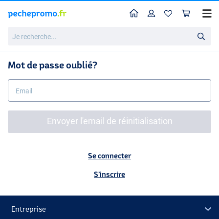
Home
Profil
Pan
Je
recherche...
Mot de passe oublié?
Email
Se connecter
S’inscrire
Entreprise