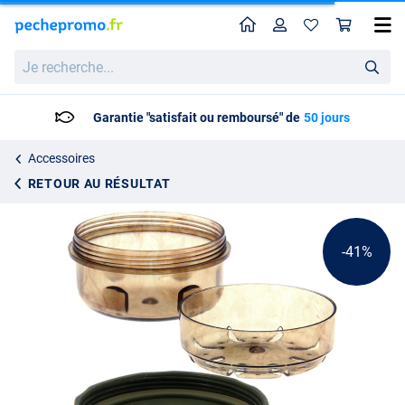
Home
Profil
Pan
NGT Deluxe Glug Pot
Prix catalogue
Je
3.56
recherche...
5.95
Garantie "satisfait ou remboursé" de
50 jours
Accessoires
RETOUR AU RÉSULTAT
-41%