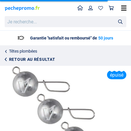
Home
Profil
Pan
Dragon Flexi Head, 3 pièces !
Je
Prix catalogue
1.82
recherche...
2.95
Garantie "satisfait ou remboursé" de
50 jours
Têtes plombées
RETOUR AU RÉSULTAT
épuisé