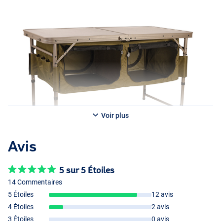
polyester résistant, également vert, avec des panneaux d’accès en
filet. Le tout est livré dans un joli sac de transport pour que vous
puissiez facilement le transporter de la voiture ou de la brouette. Si
vous avez un grand bivvy, une tente de cuisine ou un abri social et
que vous êtes souvent loin de chez vous pendant de longues
périodes, cette table est faite pour vous !
Voir plus
Avis
5 sur 5 Étoiles
14 Commentaires
5 Étoiles
12 avis
4 Étoiles
2 avis
3 Étoiles
0 avis