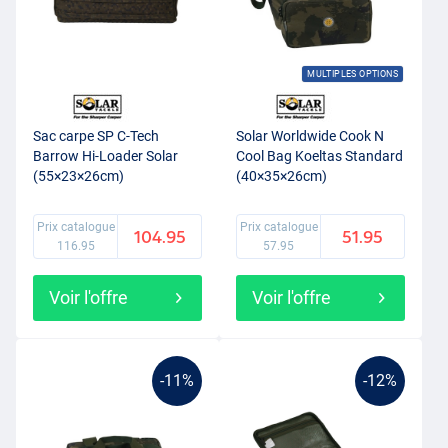
MULTIPLES OPTIONS
Sac carpe SP C-Tech
Solar Worldwide Cook N
Barrow Hi-Loader Solar
Cool Bag Koeltas Standard
(55×23×26cm)
(40×35×26cm)
Prix catalogue
Prix catalogue
104.95
51.95
116.95
57.95
Voir l'offre
Voir l'offre
-11%
-12%