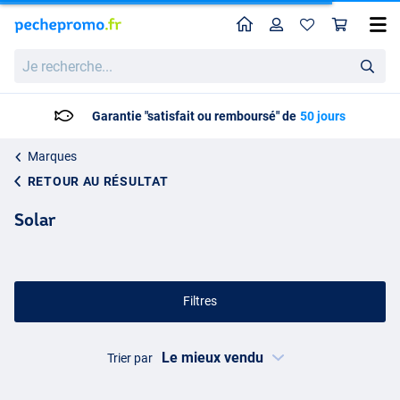
Home
Profil
Pan
Je
recherche...
Livraison: 2 à 5 jours ouvrables
Marques
RETOUR AU RÉSULTAT
Solar
Filtres
Trier par