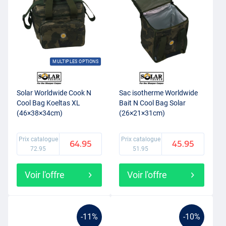
MULTIPLES OPTIONS
Solar Worldwide Cook N
Sac isotherme Worldwide
Cool Bag Koeltas XL
Bait N Cool Bag Solar
(46×38×34cm)
(26×21×31cm)
Prix catalogue
Prix catalogue
64.95
45.95
72.95
51.95
Voir l'offre
Voir l'offre
-11%
-10%