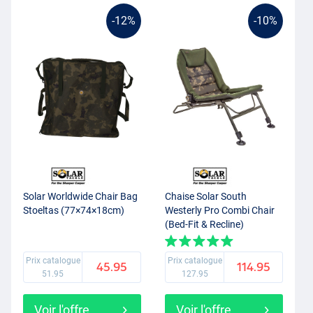
-12%
-10%
Solar Worldwide Chair Bag
Chaise Solar South
Stoeltas (77×74×18cm)
Westerly Pro Combi Chair
(Bed-Fit & Recline)
Prix catalogue
Prix catalogue
45.95
114.95
51.95
127.95
Voir l'offre
Voir l'offre