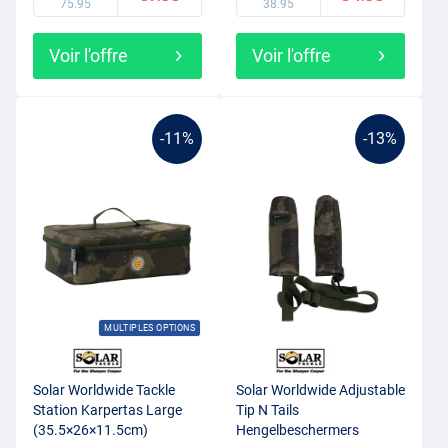
75.95
38.95
Voir l'offre
Voir l'offre
-11%
-13%
MULTIPLES OPTIONS
Solar Worldwide Tackle
Solar Worldwide Adjustable
Station Karpertas Large
Tip N Tails
(35.5×26×11.5cm)
Hengelbeschermers