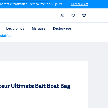
Garantie "satisfait ou remboursé" de 50 jours
Service client
Rechercher
Profil
Panier
Les promos
Marques
Déstockage
 staffers
eur Ultimate Bait Boat Bag