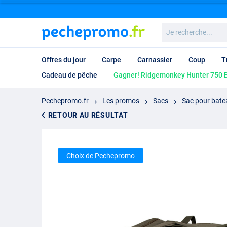
Je
recherche...
Offres du jour
Carpe
Carnassier
Coup
T
Cadeau de pêche
Gagner! Ridgemonkey Hunter 750 B
Pechepromo.fr
Les promos
Sacs
Sac pour bate
RETOUR AU RÉSULTAT
Choix de Pechepromo