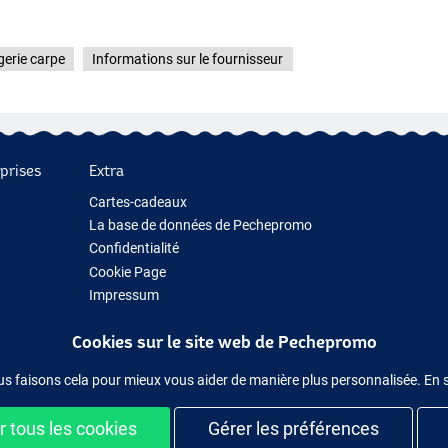
erie carpe
Informations sur le fournisseur
prises
Extra
Cartes-cadeaux
La base de données de Pechepromo
Confidentialité
Cookie Page
Impressum
Cadeau de pêche
Cookies sur le site web de Pechepromo
Nouveau Matériel de Pêche
Matériel de pêche temporairement en rupture de stock
us faisons cela pour mieux vous aider de manière plus personnalisée. En 
 tous les cookies
Gérer les préférences
ilement et en sécurité