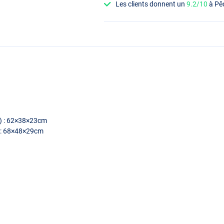
Les clients donnent un
9.2/10
à Pê
h) : 62×38×23cm
g : 68×48×29cm