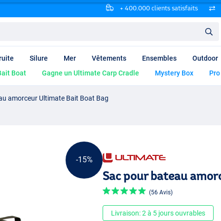
+ 400.000 clients satisfaits
ruite
Silure
Mer
Vêtements
Ensembles
Outdoor
ait Boat
Gagne un Ultimate Carp Cradle
Mystery Box
Pro
au amorceur Ultimate Bait Boat Bag
-15%
Sac pour bateau amorc
(56 Avis)
Livraison: 2 à 5 jours ouvrables