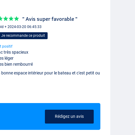
" Avis super favorable "
ld + 2024-03-20 06:45:33
Je recommande ce produit
t positif
c très spacieux
es léger
es bien rembourré
 bonne espace intérieur pour le bateau et c'est petit ou
Rédigez un avis