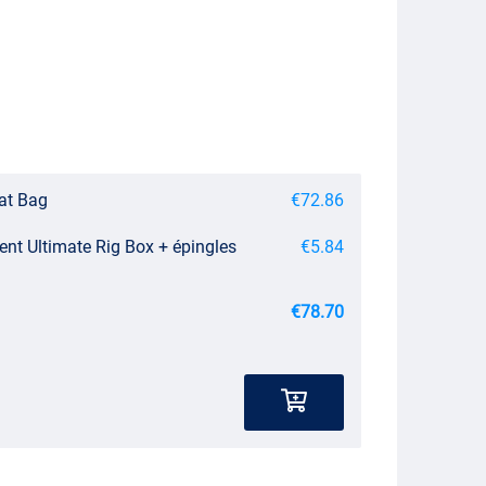
oat Bag
€72.86
ent Ultimate Rig Box + épingles
€5.84
€78.70