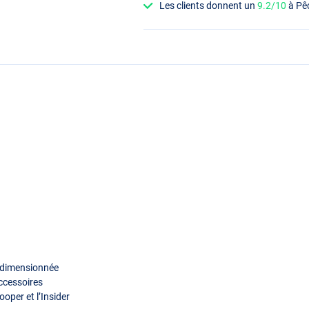
Les clients donnent un
9.2/10
à Pê
surdimensionnée
accessoires
ooper et l’Insider