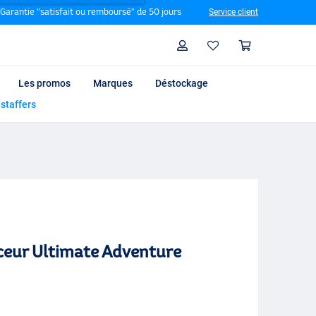
Garantie "satisfait ou remboursé" de 50 jours
Service client
Rechercher
Profil
Panier
Les promos
Marques
Déstockage
 staffers
ceur Ultimate Adventure