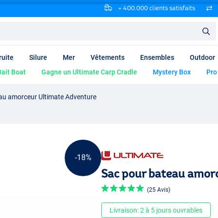
+ 400.000 clients satisfaits
ruite
Silure
Mer
Vêtements
Ensembles
Outdoor
ait Boat
Gagne un Ultimate Carp Cradle
Mystery Box
Pro
au amorceur Ultimate Adventure
-18%
Sac pour bateau amor
(25 Avis)
Livraison: 2 à 5 jours ouvrables