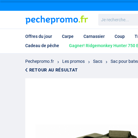
Je
recherche...
Offres du jour
Carpe
Carnassier
Coup
T
Cadeau de pêche
Gagner! Ridgemonkey Hunter 750 B
Pechepromo.fr
Les promos
Sacs
Sac pour bate
RETOUR AU RÉSULTAT