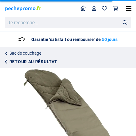
Home
Profil
Pan
Sac de couchage Trakker Big Snooze Plus
Prix catalogue
Je
98.95
recherche...
99.99
Garantie "satisfait ou remboursé" de
50 jours
Sac de couchage
RETOUR AU RÉSULTAT