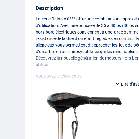
Description
La série Rhino VX V2 offre une combinaison impressionn
d’utilisation. Avec une poussée de 35 à 80lbs (80lbs s
hors-bord électriques conviennent à une large gamme d
résistance de la direction étant réglables en continu, 
silencieux vous permettent d’approcher les lieux de p
d’un arbre en acier inoxydable, ce qui les rend fiables 
Découvrez la nouvelle génération de moteurs hors-bord é
utiliser !
Vous avez le choix entre :
Lire d'av
Moteur électrique Rhino Motors VX 35 V2
- Poussée : 35lbs
- Voltage : 12V
- Poids : 6.7kg
- Longueur de la poignée : 79cm
- Longueur de transport : 104cm
- Longueur du câble de batterie : 1.6m
- Poids maximum du bateau : 1100kg