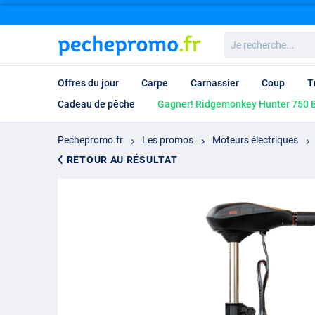
Je
recherche...
Offres du jour
Carpe
Carnassier
Coup
T
Cadeau de pêche
Gagner! Ridgemonkey Hunter 750 B
Pechepromo.fr
Les promos
Moteurs électriques
RETOUR AU RÉSULTAT