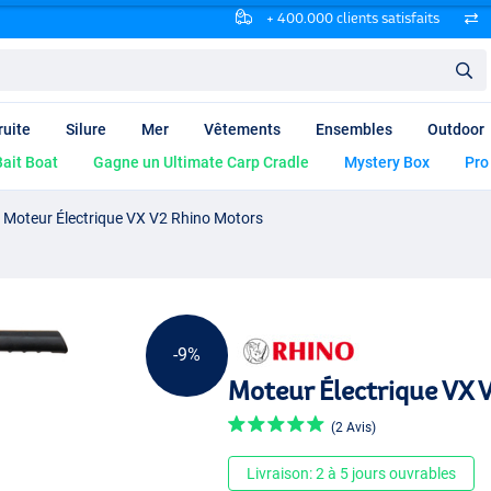
+ 400.000 clients satisfaits
ruite
Silure
Mer
Vêtements
Ensembles
Outdoor
ait Boat
Gagne un Ultimate Carp Cradle
Mystery Box
Pro
Moteur Électrique VX V2 Rhino Motors
-9%
Moteur Électrique VX 
(2 Avis)
Livraison: 2 à 5 jours ouvrables