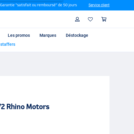
Garantie "satisfait ou remboursé" de 50 jours
Service client
Rechercher
Profil
Panier
Les promos
Marques
Déstockage
 staffers
V2 Rhino Motors