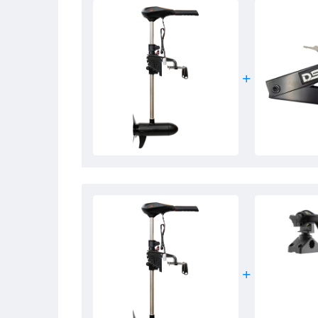
- Utilisation idéale : Bellyboats, bateaux gonflables, c
pêche.
Rhino Motors VX 80 V2 Moteur électrique
- Poussée : 80lbs
- Tension : 24V
- Poids : 10.0kg
- Longueur de la poignée : 91cm
- Longueur de transport : 118cm
- Longueur du câble de batterie : 2.1m
- Poids maximum du bateau : 2500kg
- Utilisation idéale : Voiliers, bateaux de sport, batea