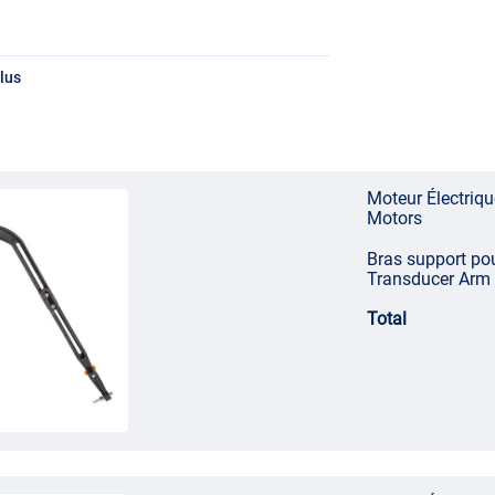
ables, canoës, bateaux à rames et bateaux de
lus
Moteur Électriq
Motors
anoës, voiliers, bateaux à rames et bateaux de
Bras support po
Transducer Arm 
Total