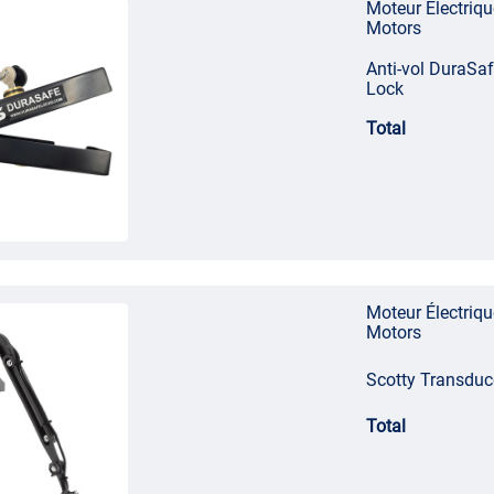
anoës, voiliers, bateaux à rames et bateaux de
Moteur Électriq
Motors
Anti-vol DuraS
Lock
Total
ux à rames et bateaux de pêche
Moteur Électriq
Motors
Scotty Transdu
Total