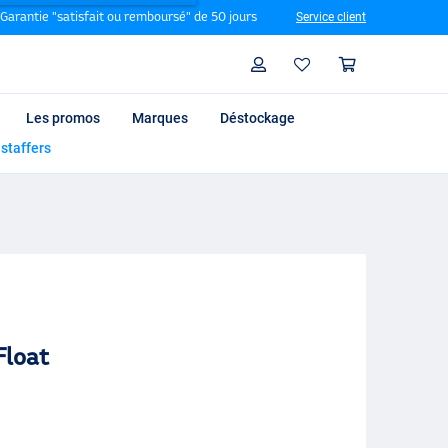
Garantie "satisfait ou remboursé" de 50 jours
Service client
Rechercher
Profil
Panier
Les promos
Marques
Déstockage
 staffers
Float