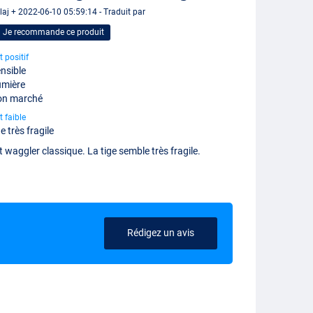
laj + 2022-06-10 05:59:14 - Traduit par
Je recommande ce produit
t positif
nsible
umière
on marché
t faible
e très fragile
t waggler classique. La tige semble très fragile.
Rédigez un avis