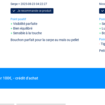
Serge + 2025-08-23 04:22:27
Nico
Je recommande ce produit
Point positif
Poin
Visibilité parfaite
Se
Bien équilibré
L
Sensible à la touche
B
Poin
Bouchon parfait pour la carpe au maïs ou pellet
Tig
Peti
er
100€, - crédit d'achat