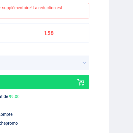
e supplémentaire! La réduction est
1.58
at de
99.00
 compte
chepromo