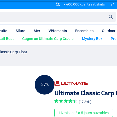
+ 400.000 clients satisfaits
ruite
Silure
Mer
Vêtements
Ensembles
Outdoor
ait Boat
Gagne un Ultimate Carp Cradle
Mystery Box
Pro
lassic Carp Float
-37%
Ultimate Classic Carp 
(17 Avis)
Livraison: 2 à 5 jours ouvrables