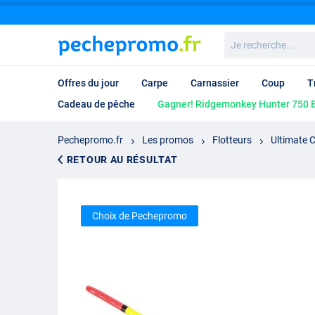
Je
recherche...
Offres du jour
Carpe
Carnassier
Coup
T
Cadeau de pêche
Gagner! Ridgemonkey Hunter 750 B
Pechepromo.fr
Les promos
Flotteurs
Ultimate C
RETOUR AU RÉSULTAT
Choix de Pechepromo