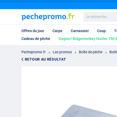
Je
recherche...
Offres du jour
Carpe
Carnassier
Coup
T
Cadeau de pêche
Gagner! Ridgemonkey Hunter 750 B
Pechepromo.fr
Les promos
Boîte de pêche
Boit
RETOUR AU RÉSULTAT