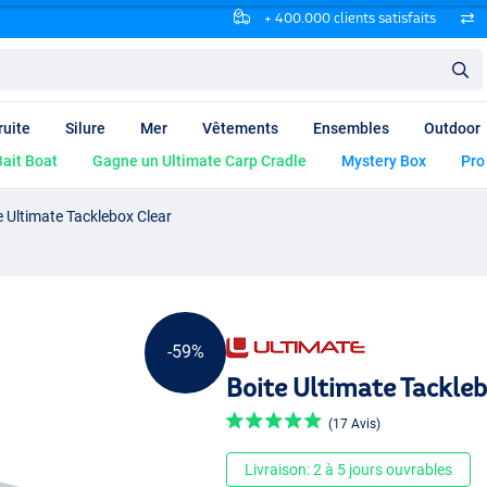
+ 400.000 clients satisfaits
ruite
Silure
Mer
Vêtements
Ensembles
Outdoor
ait Boat
Gagne un Ultimate Carp Cradle
Mystery Box
Pro
e Ultimate Tacklebox Clear
-59%
Boite Ultimate Tackleb
(17 Avis)
Livraison: 2 à 5 jours ouvrables