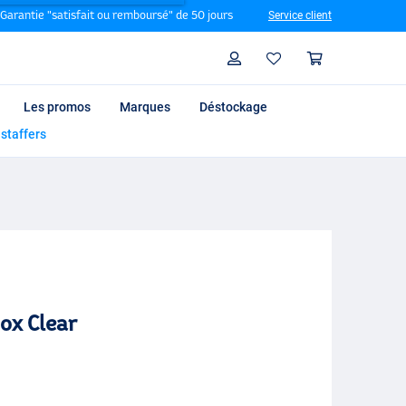
Garantie "satisfait ou remboursé" de 50 jours
Service client
Rechercher
Profil
Panier
Les promos
Marques
Déstockage
 staffers
ox Clear