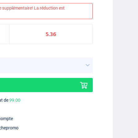
e supplémentaire! La réduction est
5.36
at de
99.00
 compte
chepromo