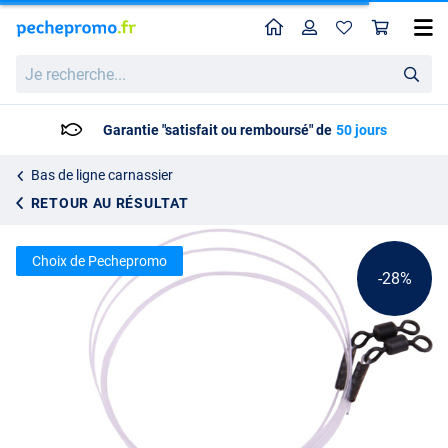
Home
Profil
Pan
Bas de ligne Ultimate Fluorocarbon Leader 30cm - 2pcs
Prix catalogue
Je
3.59
recherche...
4.95
Garantie "satisfait ou remboursé" de
50 jours
Bas de ligne carnassier
RETOUR AU RÉSULTAT
Choix de Pechepromo
-28%