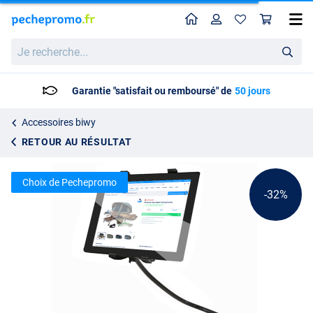
Home
Profil
Pan
Support de tablette Ultimate Bionic
Prix catalogue
Je
20.66
recherche...
29.95
Livraison: 2 à 5 jours ouvrables
Accessoires biwy
RETOUR AU RÉSULTAT
Choix de Pechepromo
-32%