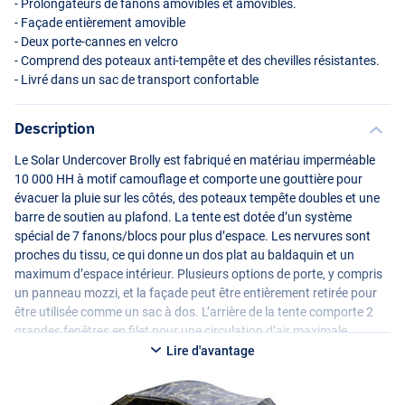
- Prolongateurs de fanons amovibles et amovibles.
- Façade entièrement amovible
- Deux porte-cannes en velcro
- Comprend des poteaux anti-tempête et des chevilles résistantes.
- Livré dans un sac de transport confortable
Description
Le Solar Undercover Brolly est fabriqué en matériau imperméable
10 000 HH à motif camouflage et comporte une gouttière pour
évacuer la pluie sur les côtés, des poteaux tempête doubles et une
barre de soutien au plafond. La tente est dotée d’un système
spécial de 7 fanons/blocs pour plus d’espace. Les nervures sont
proches du tissu, ce qui donne un dos plat au baldaquin et un
maximum d’espace intérieur. Plusieurs options de porte, y compris
un panneau mozzi, et la façade peut être entièrement retirée pour
être utilisée comme un sac à dos. L’arrière de la tente comporte 2
grandes fenêtres en filet pour une circulation d’air maximale.
L’Undercover Brolly est livré complet avec des piquets et des
Lire d'avantage
poteaux tempête résistants dans un sac de transport spacieux.